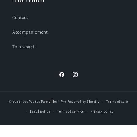
Information
Contact
Accompaniement
To research
Facebook
Instagram
© 2026,
Les Petites Pampilles - Pro
Powered by Shopify
Terms of sale
Legal notice
Terms of service
Privacy policy