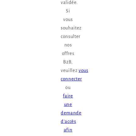
validée.
Si
vous
souhaitez
consulter
nos
offres
B2B,
veuillez
vous
connecter
ou
faire
une
demande
d'accès
afin