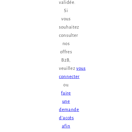
validée.
Si
vous
souhaitez
consulter
nos
offres
B2B,
veuillez
vous
connecter
ou
faire
une
demande
d'accès
afin