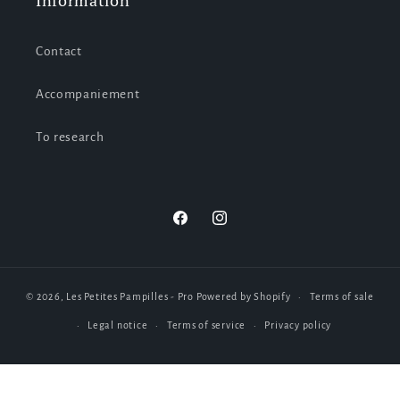
Information
Contact
Accompaniement
To research
Facebook
Instagram
© 2026,
Les Petites Pampilles - Pro
Powered by Shopify
Terms of sale
Legal notice
Terms of service
Privacy policy