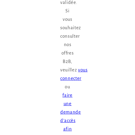
validée.
Si
vous
souhaitez
consulter
nos
offres
B2B,
veuillez
vous
connecter
ou
faire
une
demande
d'accès
afin