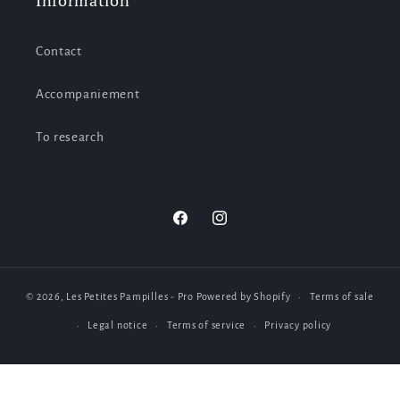
Information
Contact
Accompaniement
To research
Facebook
Instagram
© 2026,
Les Petites Pampilles - Pro
Powered by Shopify
Terms of sale
Legal notice
Terms of service
Privacy policy