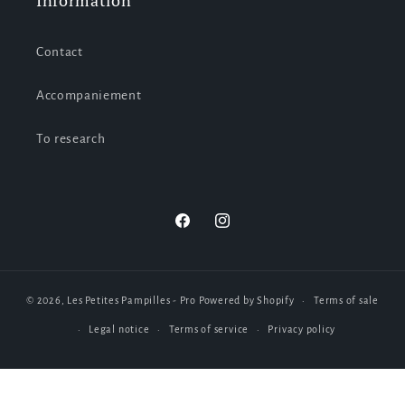
Information
Contact
Accompaniement
To research
Facebook
Instagram
© 2026,
Les Petites Pampilles - Pro
Powered by Shopify
Terms of sale
Legal notice
Terms of service
Privacy policy