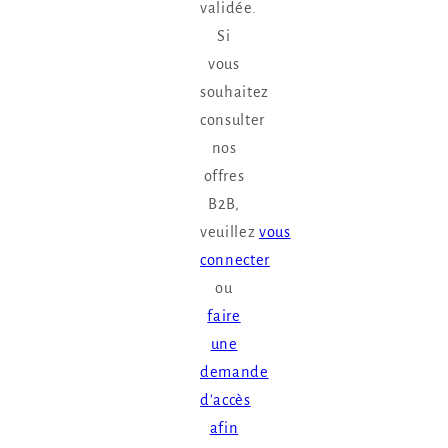
validée.
Si
vous
souhaitez
consulter
nos
offres
B2B,
veuillez
vous
connecter
ou
faire
une
demande
d'accès
afin