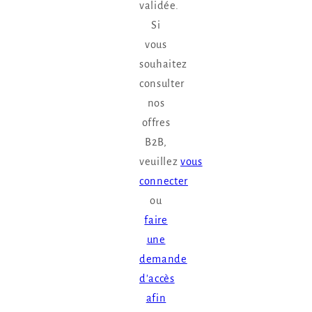
validée.
Si
vous
souhaitez
consulter
nos
offres
B2B,
veuillez
vous
connecter
ou
faire
une
demande
d'accès
afin