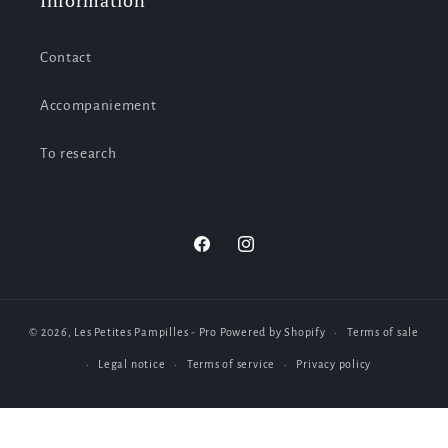
Information
Contact
Accompaniement
To research
Facebook
Instagram
© 2026,
Les Petites Pampilles - Pro
Powered by Shopify
Terms of sale
Legal notice
Terms of service
Privacy policy