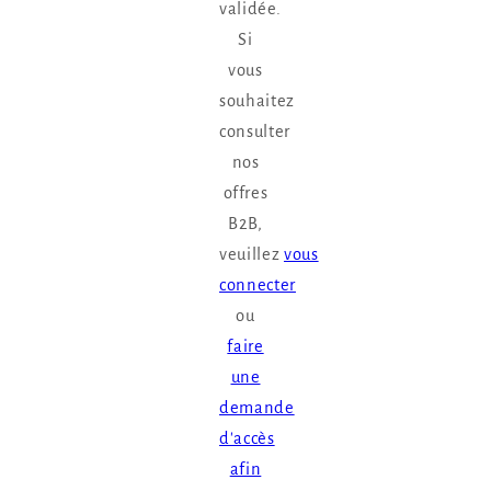
validée.
Si
vous
souhaitez
consulter
nos
offres
B2B,
veuillez
vous
connecter
ou
faire
une
demande
d'accès
afin